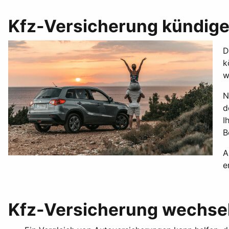
Kfz-Versicherung kündige
D
k
w
N
d
I
B
A
e
Kfz-Versicherung wechsel